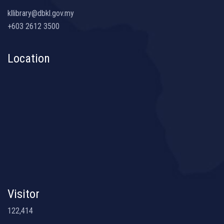
kllibrary@dbkl.gov.my
+603 2612 3500
Location
Visitor
122,414