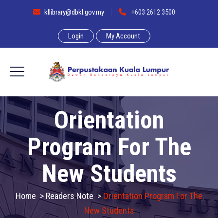
kllibrary@dbkl.gov.my
+603 2612 3500
Login
My Account
Orientation
Program For The
New Students
Home
>
Readers Note
>
Orientation Program For The
New Students