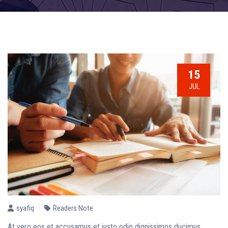
15
JUL
syafiq
Readers Note
At vero eos et accusamus et iusto odio dignissimos ducimus