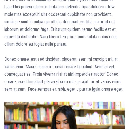
blanditiis praesentium voluptatum deleniti atque dolores etqw
molestias excepturi sint occaecati cupiditate non provident,
similique sunt in culpa qui officia deserunt mollitia animi, id est
laborum et dolorum fuga. Et harum quidem rerum facilis est et
expedita distinctio. Nam libero tempore, cum soluta nobis esse
cillum dolore eu fugiat nulla pariatu.
Donec ornare, est sed tincidunt placerat, sem mi suscipit mi, at
varius enim Mauris ienim id purus ornare tincidunt. Aenean vel
consequat riss. Proin viverra nisi at nisl imperdiet auctor. Donec
ornare, esed tincidunt placerat sem mi suscipit mi, at varius enim
sem at sem. Fuce tempus ex nibh, eget vlputate lgula ornare eget.