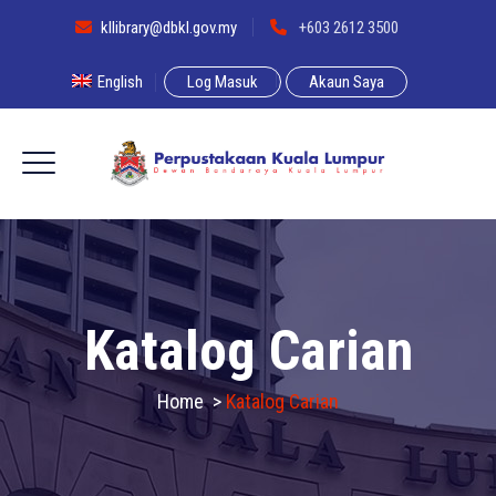
kllibrary@dbkl.gov.my
+603 2612 3500
English
Log Masuk
Akaun Saya
Katalog Carian
Home
>
Katalog Carian