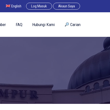
English
Log Masuk
Akaun Saya
ber
FAQ
Hubungi Kami
︎ Carian