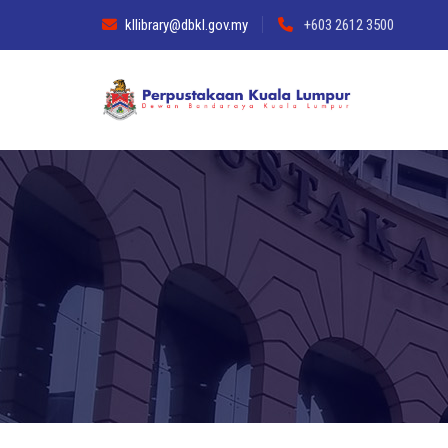
kllibrary@dbkl.gov.my
+603 2612 3500