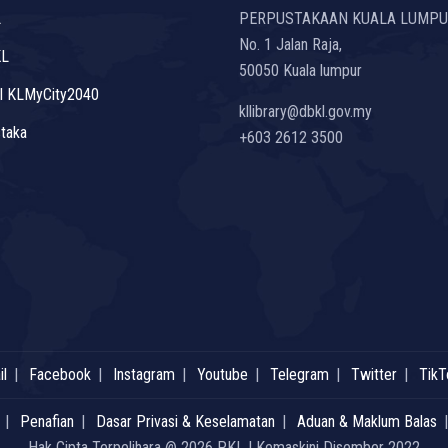
L
PERPUSTAKAAN KUALA LUMP
No. 1 Jalan Raja,
KL
50050 Kuala lumpur
l KLMyCity2040
kllibrary@dbkl.gov.my
taka
+603 2612 3500
l
Facebook
Instagram
Youtube
Telegram
Twitter
TikT
Penafian
Dasar Privasi & Keselamatan
Aduan & Maklum Balas
Hak Cipta Terpelihara @ 2026 PKL | Kemaskini Disember 2022