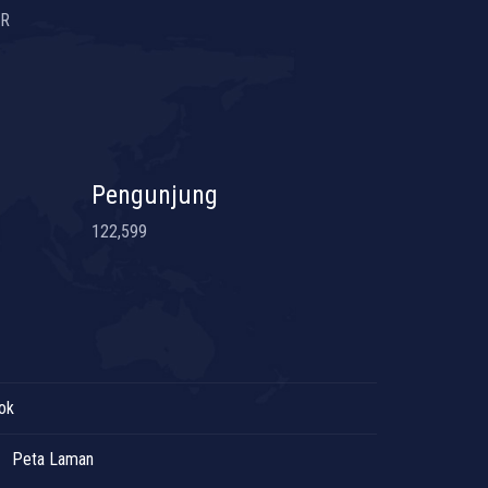
UR
Pengunjung
122,599
ok
Peta Laman